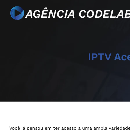
IPTV Ace
Você já pensou em ter acesso a uma ampla variedade